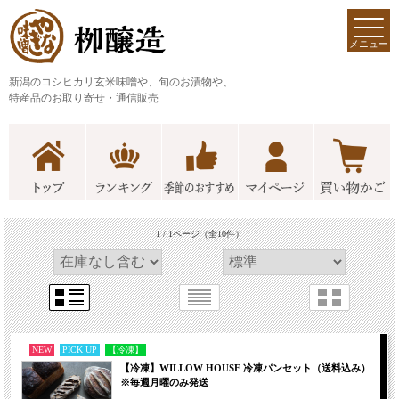
メニュー
新潟のコシヒカリ玄米味噌や、旬のお漬物や、
特産品のお取り寄せ・通信販売
1 / 1ページ
（全10件）
NEW
PICK UP
【冷凍】
【冷凍】WILLOW HOUSE 冷凍パンセット（送料込み）
※毎週月曜のみ発送