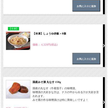
【冷凍】
【冷凍】しょうゆ赤飯 × 8個
価格： 4,320円(税込)
国産みそ漬 丸なす 150g
国産の丸なす（巾着茄子）の味噌漬。
味噌漬の大好きな方は、ナスの中から出る汁が大好き言
われます。
みそ屋の作る味噌漬けは特に美味しいですよ！