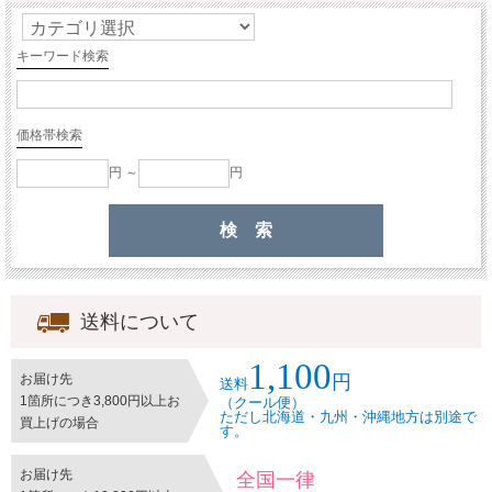
キーワード検索
価格帯検索
円 ～
円
送料について
1,100
円
お届け先
送料
1箇所につき3,800円以上お
（クール便）
ただし北海道・九州・沖縄地方は別途で
買上げの場合
す。
お届け先
全国一律