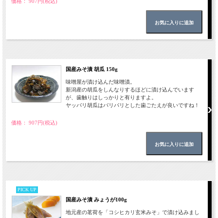
価格： 907円(税込)
国産みそ漬 胡瓜 150g
味噌屋が漬け込んだ味噌漬。
新潟産の胡瓜をしんなりするほどに漬け込んでいます
が、歯触りはしっかりと有りますよ。
ヤッパリ胡瓜はパリパリとした歯ごたえが良いですね！
価格： 907円(税込)
PICK UP
国産みそ漬 みょうが100g
地元産の茗荷を「コシヒカリ玄米みそ」で漬け込みまし