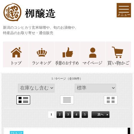
メニュー
新潟のコシヒカリ玄米味噌や、旬のお漬物や、
特産品のお取り寄せ・通信販売
1 / 6ページ
（全106件）
1
2
3
4
5
次へ
PICK UP