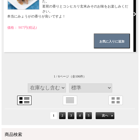
た。
茗荷の香りとコシヒカリ玄米みそのお味をお楽しみくだ
さい。
本当にみょうがの香りが良いですよ！
価格： 907円(税込)
1 / 6ページ
（全106件）
1
2
3
4
5
次へ
商品検索