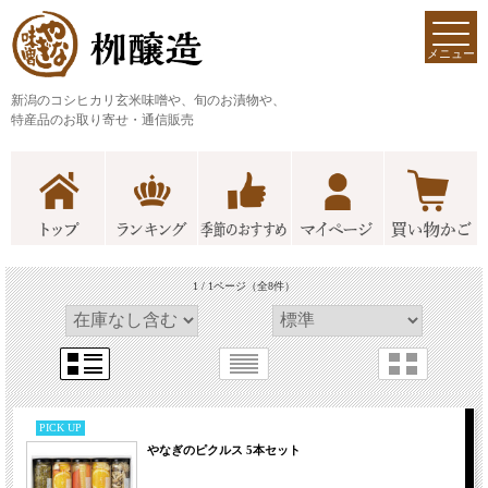
メニュー
新潟のコシヒカリ玄米味噌や、旬のお漬物や、
特産品のお取り寄せ・通信販売
1 / 1ページ
（全8件）
PICK UP
やなぎのピクルス 5本セット