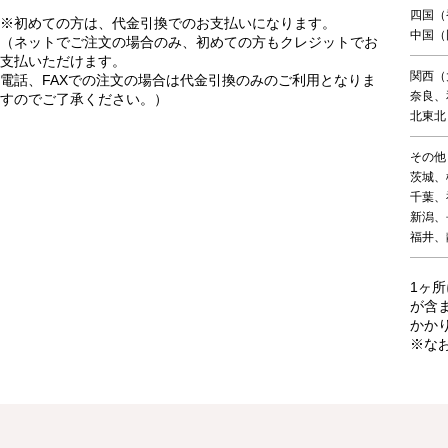
四国（
※初めての方は、代金引換でのお支払いになります。
中国（
（ネットでご注文の場合のみ、初めての方もクレジットでお
支払いただけます。
関西（
電話、FAXでの注文の場合は代金引換のみのご利用となりま
奈良、
すのでご了承ください。）
北東北
その他
茨城、
千葉、
新潟、
福井、
1ヶ所
が含
かか
※な