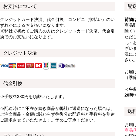
お支払について
配
クレジットカード決済、代金引換、コンビニ（後払い）のい
荷物
ずれかによるお支払いになります。
商品
※弊社で初めてご購入の方はクレジットカード決済、代金引
除く
換でのお支払いになります。
ただ
元・
ざい
クレジット決済
況に
さい
お届
（季
代金引換
＜午前
20時
※手数料330円を頂戴いたします。
※配達時にご不在が続き商品が弊社に返送になった場合は、
送
ご注文商品・金額に関わらず往復分の配送料と手数料を別途
ご請求させていただきます。予めご了承ください。
お届
商品代
お届