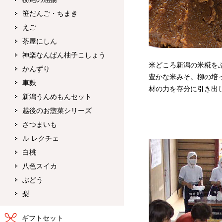
笹だんご・ちまき
えご
茶屋にしん
神楽なんばん柚子こしょう
米どころ新潟の米糀を
かんずり
豊かな米みそ。柳の培
車麩
材の力を存分に引き出
新潟うんめもんセット
越後のお惣菜シリーズ
さつまいも
ル レクチェ
白桃
八色スイカ
ぶどう
梨
ギフトセット