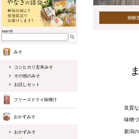
柳醸
みそ
コシヒカリ玄米みそ
その他のみそ
お試しセット
フリーズドライ味噌汁
良質な
おかずみそ
味噌づ
新潟の
おかずみそ