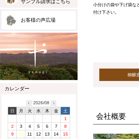
サンプル請求はこちら
小分けの袋や下げ袋な
付け下さい。
お客様の声広場
柳醸
カレンダー
2026/08
日
月
火
水
木
金
土
会社概要
1
2
3
4
5
6
7
8
9
10
11
12
13
14
15