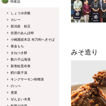
特産品
しょうゆ赤飯
カレー
新潟産 枝豆
佐渡のあんぽ柿
小嶋屋総本店 布乃利へぎそば
黄金もち
みそ造り
きねつき餅
数の子山海漬
新巻鮭昆布巻
鱈の親子漬
キングサーモン味噌漬
のっぺ
煮菜
ぜんまい水煮
栃尾の油揚