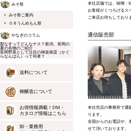
本社店舗では、味噌・
みそ祭
お客様がくつろげるス
みそ祭ご案内
ご来店お待ちしており
０８うんめもん祭
通信販売部
やなぎのコラム
梨なすってどんなナス？新潟、長岡の
夏の名物のご紹介
長岡野菜として注目の神楽南蛮（かぐ
らなんばん）って何者？
送料について
柳醸造について
お得情報満載！DM・
本社売店の事務所で通
カタログ情報はこちら
ります。
全国からのお電話や、
卸・業務用
せて頂いております。