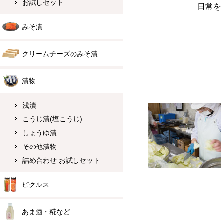
お試しセット
日常を
みそ漬
クリームチーズのみそ漬
漬物
浅漬
こうじ漬(塩こうじ)
しょうゆ漬
その他漬物
詰め合わせ お試しセット
ピクルス
あま酒・糀など