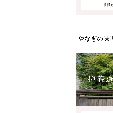
柳醸
やなぎの味