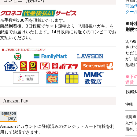
コンビニ（後払い）
商品代
クール
※手数料330円を頂戴いたします。
※冷
商品到着後、3日程度でヤマト運輸より「明細書ハガキ」を
別便
郵送でお届けいたします。14日以内にお近くのコンビニでお
支払いください。
3,
させ
ただ
が、
配送
※下
運賃（
お届け
Amazon Pay
沖縄
北海道
九州（
Amazonアカウントに登録済みのクレジットカード情報を利
熊本、
用して決済できます。