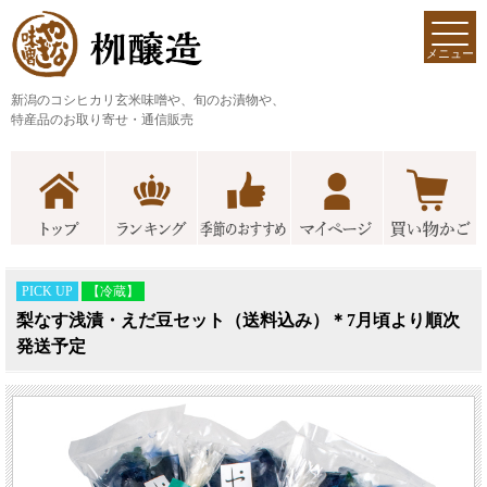
メニュー
新潟のコシヒカリ玄米味噌や、旬のお漬物や、
特産品のお取り寄せ・通信販売
PICK UP
【冷蔵】
梨なす浅漬・えだ豆セット（送料込み）＊7月頃より順次
発送予定