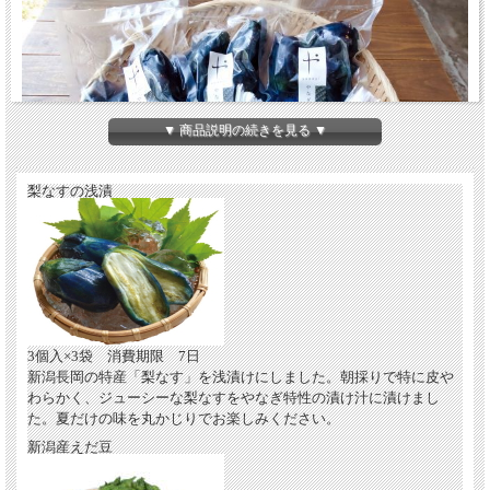
▼ 商品説明の続きを見る ▼
梨なすの浅漬
新潟の夏はこれ！梨茄子とえだ豆
お届けは７月より発送いたします。
3個入×3袋 消費期限 7日
人気の「梨なすの浅漬」と、「えだ豆」は新潟を代表する夏の名産品
新潟長岡の特産「梨なす」を浅漬けにしました。朝採りで特に皮や
この２つがあれば暑い夏のビールが美味しい！
わらかく、ジューシーな梨なすをやなぎ特性の漬け汁に漬けまし
た。夏だけの味を丸かじりでお楽しみください。
新潟産えだ豆