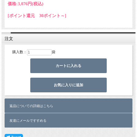
夏は、昼と夜の温度差が高く米を作る最適な地域です。
価格:
3,076円
(税込)
ここで作られるコシヒカリを厳選してお届けします。
[ポイント還元 30ポイント～]
魚沼産コシヒカリついて
注文
購入数：
袋
魚沼地方は山に囲まれた標高で、二つの川（信濃川、魚野川）があり、豊かな土壌
の地域です。
ここを流れる魚野川、信濃川は、山からの豊富な雪解け水と共に、お米の生育に重
要なミネラルや栄養分を与えてくれます。昼夜の温度差が大きく、米作りには最適
の環境となっております。 特に夏は、昼夜の寒暖差が高いので、デンプンの消耗
が抑えられ、お米の味にとっての最適の条件をつくりだします。 食味・色・ツ
返品についての詳細はこちら
ヤ・ねばり（お米の美味しさの4大要素）の全てがバランスよく、全てでレベルが
高いコシヒカリです。
友達にメールですすめる
美味しさのバランスについて