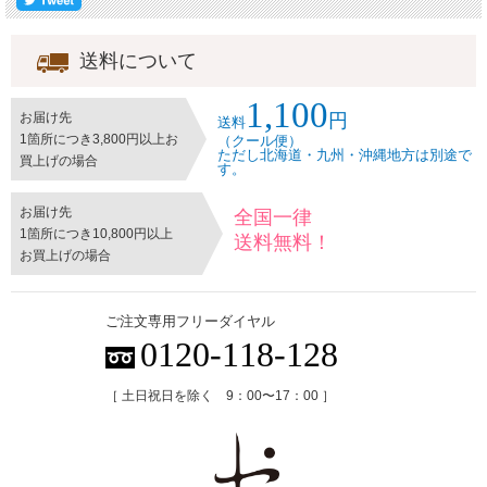
送料について
1,100
円
お届け先
送料
1箇所につき3,800円以上お
（クール便）
ただし北海道・九州・沖縄地方は別途で
買上げの場合
す。
魚沼地方は山に囲まれた標高で、二つの川（信濃川、魚野川）があり、豊かな土壌
の地域です。
ここを流れる魚野川、信濃川は、山からの豊富な雪解け水と共に、お米の生育に重
お届け先
全国一律
要なミネラルや栄養分を与えてくれます。 昼夜の温度差が大きく、米作りには最
1箇所につき10,800円以上
適の環境となっております。 特に夏は、昼夜の寒暖差が高いので、デンプンの消
送料無料！
お買上げの場合
耗が抑えられ、お米の味にとっての最適の条件をつくりだします。 食味・色・ツ
ヤ・ねばり（お米の美味しさの4大要素）の全てがバランスよく、全てでレベルが
高いコシヒカリです。
ご注文専用フリーダイヤル
0120-118-128
［ 土日祝日を除く 9：00〜17：00 ］