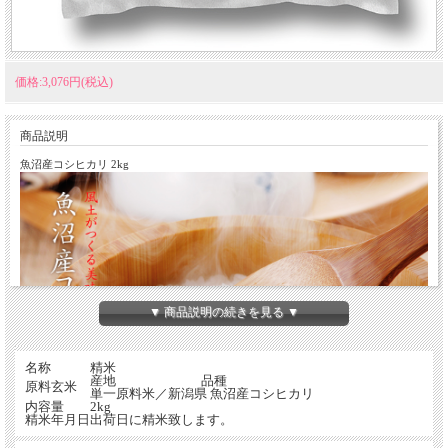
価格:3,076円(税込)
商品説明
魚沼産コシヒカリ 2kg
▼ 商品説明の続きを見る ▼
名称
精米
産地
品種
原料玄米
単一原料米／新潟県 魚沼産コシヒカリ
内容量
2kg
精米年月日
出荷日に精米致します。
価値あるお米を作る魚沼は山に囲まれ、川が流れ