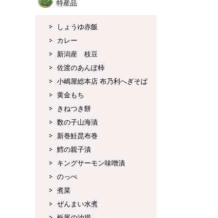
特産品
しょうゆ赤飯
カレー
新潟産 枝豆
佐渡のあんぽ柿
小嶋屋総本店 布乃利へぎそば
黄金もち
きねつき餅
数の子山海漬
新巻鮭昆布巻
鱈の親子漬
キングサーモン味噌漬
のっぺ
煮菜
ぜんまい水煮
栃尾の油揚