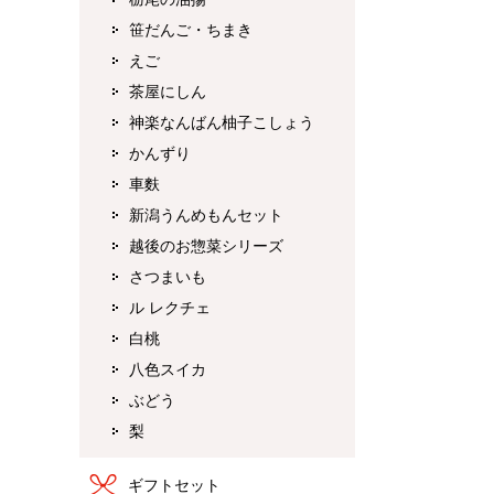
笹だんご・ちまき
えご
茶屋にしん
神楽なんばん柚子こしょう
かんずり
車麩
新潟うんめもんセット
越後のお惣菜シリーズ
さつまいも
ル レクチェ
白桃
八色スイカ
ぶどう
梨
ギフトセット