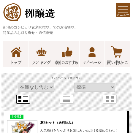
メニュー
新潟のコシヒカリ玄米味噌や、旬のお漬物や、
特産品のお取り寄せ・通信販売
1 / 1ページ
（全14件）
【冷蔵】
夏Eセット（送料込み）
人気商品をたっぷりお楽しみいただける詰め合わせ！