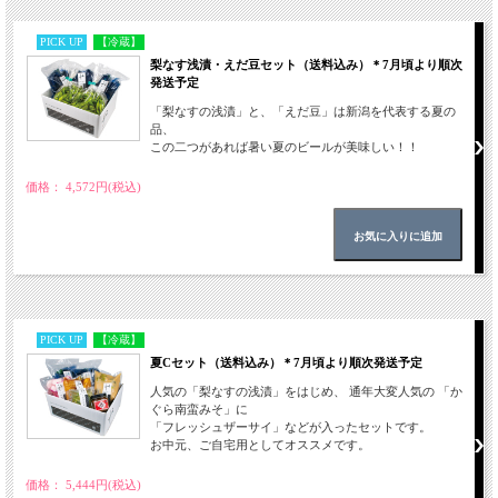
PICK UP
【冷蔵】
梨なす浅漬・えだ豆セット（送料込み）＊7月頃より順次
発送予定
「梨なすの浅漬」と、「えだ豆」は新潟を代表する夏の
品、
この二つがあれば暑い夏のビールが美味しい！！
価格： 4,572円(税込)
PICK UP
【冷蔵】
夏Cセット（送料込み）＊7月頃より順次発送予定
人気の「梨なすの浅漬」をはじめ、 通年大変人気の 「か
ぐら南蛮みそ」に
「フレッシュザーサイ」などが入ったセットです。
お中元、ご自宅用としてオススメです。
価格： 5,444円(税込)