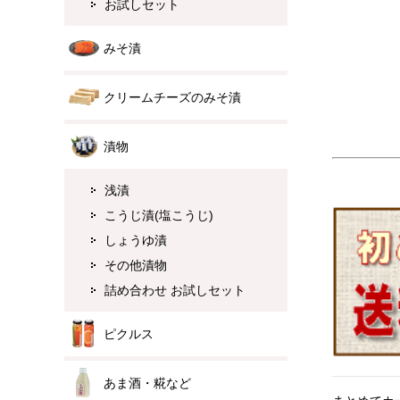
お試しセット
みそ漬
クリームチーズのみそ漬
漬物
浅漬
こうじ漬(塩こうじ)
しょうゆ漬
その他漬物
詰め合わせ お試しセット
ピクルス
あま酒・糀など