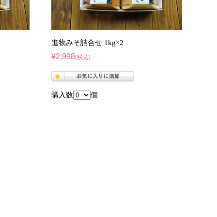
進物みそ詰合せ 1kg×2
¥2,998
(税込)
購入数
個