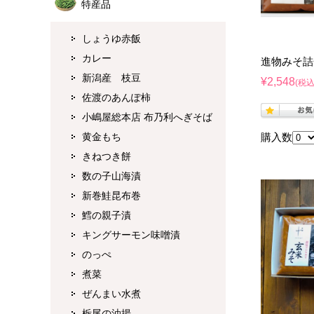
特産品
しょうゆ赤飯
カレー
進物みそ詰合
新潟産 枝豆
¥2,548
(税込
佐渡のあんぽ柿
小嶋屋総本店 布乃利へぎそば
黄金もち
購入数
きねつき餅
数の子山海漬
新巻鮭昆布巻
鱈の親子漬
キングサーモン味噌漬
のっぺ
煮菜
ぜんまい水煮
栃尾の油揚