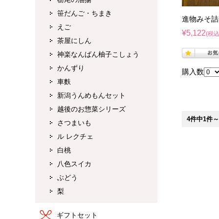
笹だんご・ちまき
進物みそ詰
えご
¥5,122
(税込
茶屋にしん
神楽なんばん柚子こしょう
かんずり
購入数
車麩
新潟うんめもんセット
越後のお惣菜シリーズ
4件中1件
さつまいも
ル レクチェ
白桃
八色スイカ
ぶどう
梨
ギフトセット