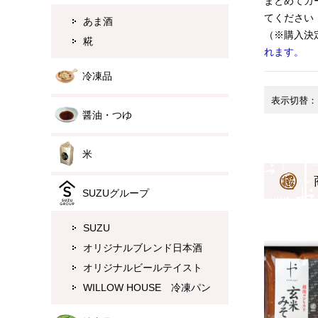
まとめてカ
てください
あま酒
（※購入決
糀
れます。
冷凍品
表示切替
醤油・つゆ
米
SUZUグループ
SUZU
オリジナルブレンド日本酒
オリジナルビールテイスト
WILLOW HOUSE 冷凍パン