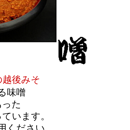
の越後みそ
る味噌
あった
っています。
用ください