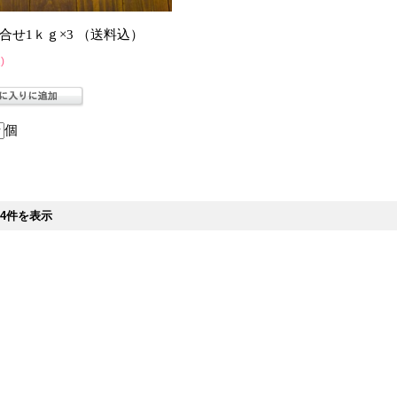
合せ1ｋｇ×3 （送料込）
)
個
～4件を表示