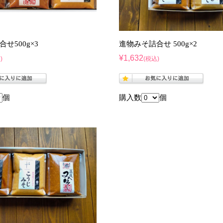
せ500g×3
進物みそ詰合せ 500g×2
¥1,632
)
(税込)
個
購入数
個